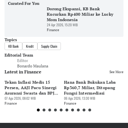
Curated For You
Dorong Ekspansi, KB Bank
Kucurkan Rp400 Miliar ke Lucky
Mom Indonesia
24 Apr 2026, 15:20 WIB
Finance
Topics
KB Bank
Kredit
Supply Chain
Editorial Team
Editor
Bonardo Maulana
Latest in Finance
See More
Tekan Inflasi Medis 15
Hana Bank Bukukan Laba
BN
Persen, AAJI Pacu Sinergi
Rp360,7 Miliar, Ditopang
Rp
Asuransi Swasta dan BPJS
Fungsi Intermediasi
Ju
Kesehatan
07 Agu 2026, 08:02 WIB
06 Agu 2026, 13:30 WIB
06 
Finance
Finance
Fi