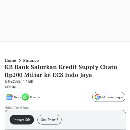
Home
Finance
KB Bank Salurkan Kredit Supply Chain
Rp200 Miliar ke ECS Indo Jaya
18 Mei 2026, 17:17 WIB
Suheriadi .
News
Channel
Add Us on Google
KB Bank (Dok. Kb Bank)
Intinya Sih
Sisi Positif