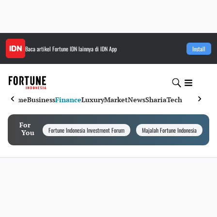
Baca artikel
Fortune IDN
lainnya di IDN App
Install
Home
Business
Finance
Luxury
Market
News
Sharia
Tech
For
Fortune Indonesia Investment Forum
Majalah Fortune Indonesia
I
You