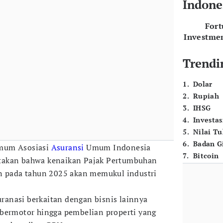
Indone
For
Investme
Trendi
1
.
Dolar
2
.
Rupiah
3
.
IHSG
4
.
Investas
5
.
Nilai T
6
.
Badan G
mum Asosiasi
Asuransi
Umum Indonesia
7
.
Bitcoin
takan bahwa kenaikan Pajak Pertumbuhan
en pada tahun 2025 akan memukul industri
suranasi berkaitan dengan bisnis lainnya
 bermotor hingga pembelian properti yang