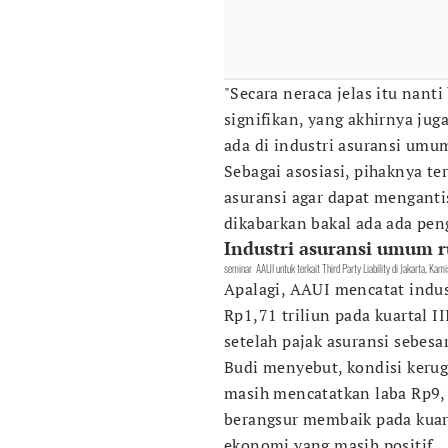
"Secara neraca jelas itu nant
signifikan, yang akhirnya jug
ada di industri asuransi umum
Sebagai asosiasi, pihaknya t
asuransi agar dapat menganti
dikabarkan bakal ada ada pe
Industri asuransi umum ru
seminar AAUI untuk terkait Third Party Liability di Jakarta, Ka
Apalagi, AAUI mencatat indu
Rp1,71 triliun pada kuartal I
setelah pajak asuransi sebesa
Budi menyebut, kondisi kerugi
masih mencatatkan laba Rp9,14
berangsur membaik pada kuar
ekonomi yang masih positif.