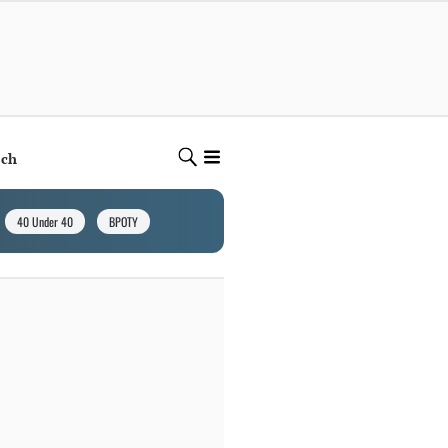
ech
40 Under 40
BPOTY