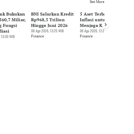
See More
nk Bukukan
BNI Salurkan Kredit
5 Aset Terbaik saat
Pu
60,7 Miliar,
Rp968,5 Triliun
Inflasi untuk
Su
g Fungsi
Hingga Juni 2026
Menjaga Kekayaan
Hi
diasi
06 Agu 2026, 13:25 WIB
06 Agu 2026, 12:27 WIB
Rp
 13:30 WIB
Finance
Finance
06 
Fi