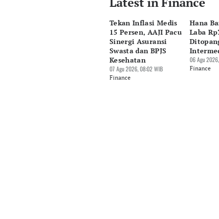
Latest in Finance
Pingit Aria
Tekan Inflasi Medis
Hana Ba
Editor
15 Persen, AAJI Pacu
Laba Rp3
Suheriadi .
Sinergi Asuransi
Ditopan
Swasta dan BPJS
Interme
Kesehatan
06 Agu 2026,
07 Agu 2026, 08:02 WIB
Finance
Finance