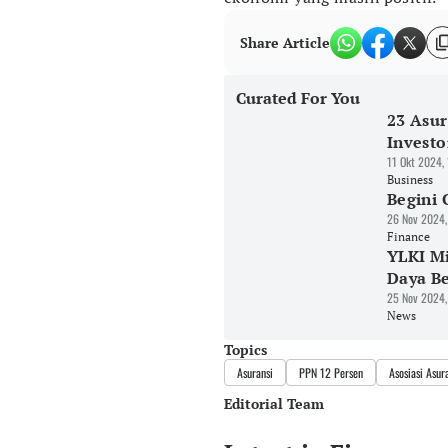
Share Article
Curated For You
23 Asu
Investo
11 Okt 2024,
Business
Begini
26 Nov 2024,
Finance
YLKI Mi
Daya Be
25 Nov 2024,
News
Topics
Asuransi
PPN 12 Persen
Asosiasi Asu
Editorial Team
Editor