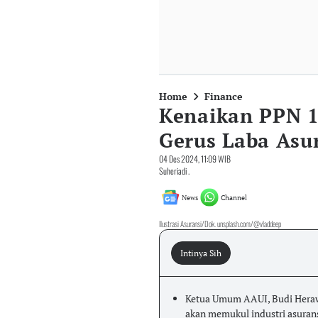
Home
Finance
Kenaikan PPN 
Gerus Laba As
04 Des 2024, 11:09 WIB
Suheriadi .
News
Channel
Ilustrasi Asuransi/Dok. unsplash.com/@vladdeep
Intinya Sih
Ketua Umum AAUI, Budi Heraw
akan memukul industri asura