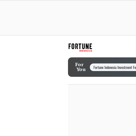
For
Fortune Indonesia Investment F
You