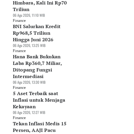
Himbara, Kali Ini Rp70
Triliun
rbaya Kembali
Pinjaman Berbasis
Tabungan Melema
06 Agu 2026, 11:10 WIB
ntik Dana SAL ke
Dokumen Dinilai
Masyarakat Berali
Finance
mbara, Kali Ini
Beri Kepastian
ke Pinjol
BNI Salurkan Kredit
70 Triliun
Hukum Pergadaian
05 Agu 2026, 15:19 WIB
Rp968,5 Triliun
Agu 2026, 11:10 WIB
05 Agu 2026, 15:52 WIB
Finance
Hingga Juni 2026
nance
Finance
06 Agu 2026, 13:25 WIB
Finance
Hana Bank Bukukan
Laba Rp360,7 Miliar,
Ditopang Fungsi
Intermediasi
06 Agu 2026, 13:30 WIB
Finance
5 Aset Terbaik saat
Inflasi untuk Menjaga
Kekayaan
06 Agu 2026, 12:27 WIB
Finance
Tekan Inflasi Medis 15
Persen, AAJI Pacu