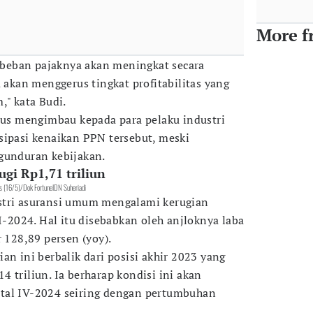
More f
i beban pajaknya akan meningkat secara
a akan menggerus tingkat profitabilitas yang
," kata Budi.
erus mengimbau kepada para pelaku industri
sipasi kenaikan PPN tersebut, meski
ngunduran kebijakan.
gi Rp1,71 triliun
mis (16/5)/Dok FortuneIDN Suheriadi
stri asuransi umum mengalami kerugian
II-2024. Hal itu disebabkan oleh anjloknya laba
r 128,89 persen (yoy).
an ini berbalik dari posisi akhir 2023 yang
 triliun. Ia berharap kondisi ini akan
tal IV-2024 seiring dengan pertumbuhan