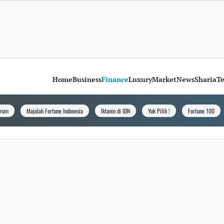
Home
Business
Finance
Luxury
Market
News
Sharia
T
orum
Majalah Fortune Indonesia
Iklanin di IDN
Yuk Pilih !
Fortune 100