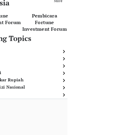
sia
More
tune
Pembicara
nt Forum
Fortune
Investment Forum
ng Topics
i
ukar Rupiah
izi Nasional