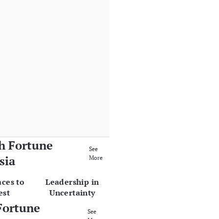
h Fortune
See
sia
More
aces to
Leadership in
est
Uncertainty
Fortune
See