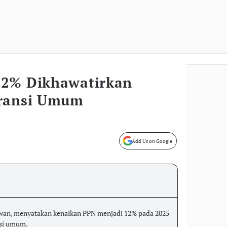
12% Dikhawatirkan
uransi Umum
Add Us on Google
an, menyatakan kenaikan PPN menjadi 12% pada 2025
nsi umum.