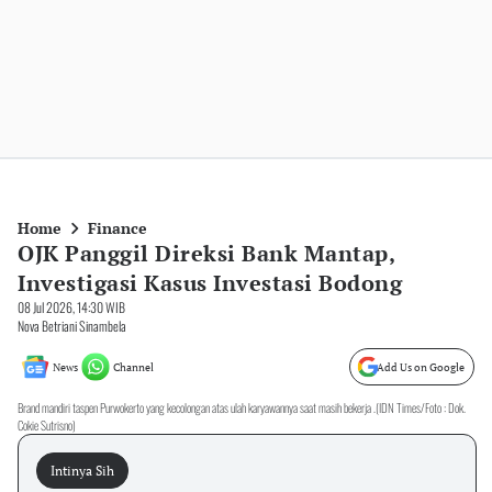
Home
Finance
OJK Panggil Direksi Bank Mantap,
Investigasi Kasus Investasi Bodong
08 Jul 2026, 14:30 WIB
Nova Betriani Sinambela
News
Channel
Add Us on Google
Brand mandiri taspen Purwokerto yang kecolongan atas ulah karyawannya saat masih bekerja .(IDN Times/Foto : Dok.
Cokie Sutrisno)
Intinya Sih