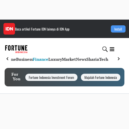
Baca artikel
Fortune IDN
lainnya di IDN App
Install
Home
Business
Finance
Luxury
Market
News
Sharia
Tech
For
Fortune Indonesia Investment Forum
Majalah Fortune Indonesia
I
You