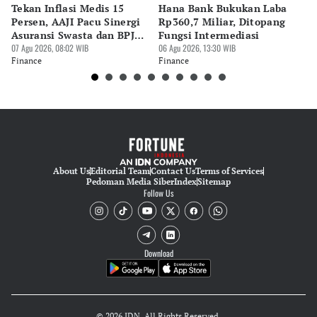
Tekan Inflasi Medis 15
Hana Bank Bukukan Laba
BN
Persen, AAJI Pacu Sinergi
Rp360,7 Miliar, Ditopang
Rp
Asuransi Swasta dan BPJS
Fungsi Intermediasi
Ju
Kesehatan
07 Agu 2026, 08:02 WIB
06 Agu 2026, 13:30 WIB
06 
Finance
Finance
Fi
About Us
Editorial Team
Contact Us
Terms of Services
Pedoman Media Siber
Index
Sitemap
Follow Us
Download
© 2026 IDN. All Rights Reserved.