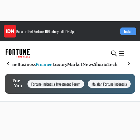
Baca artikel
Fortune IDN
lainnya di IDN App
Install
Home
Business
Finance
Luxury
Market
News
Sharia
Tech
For
Fortune Indonesia Investment Forum
Majalah Fortune Indonesia
I
You