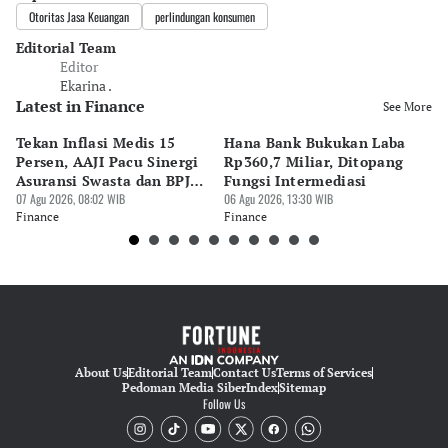
Otoritas Jasa Keuangan
perlindungan konsumen
Editorial Team
Editor
Ekarina .
Latest in Finance
See More
Tekan Inflasi Medis 15
Hana Bank Bukukan Laba
BN
Persen, AAJI Pacu Sinergi
Rp360,7 Miliar, Ditopang
Rp
Asuransi Swasta dan BPJS
Fungsi Intermediasi
Ju
Kesehatan
07 Agu 2026, 08:02 WIB
06 Agu 2026, 13:30 WIB
06 
Finance
Finance
Fi
About Us
Editorial Team
Contact Us
Terms of Services
Pedoman Media Siber
Index
Sitemap
Follow Us