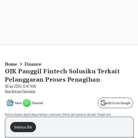
Home
Finance
OJK Panggil Fintech Solusiku Terkait
Pelanggaran Proses Penagihan
08 Jun 2026, 12:47 WIB
Nova Betriani Sinambela
News
Channel
Add Us on Google
Ilustrasi ekonomi digital dengan konsep e-commerce, fintech, dan layanan on-demand. (freepik.com)
Intinya Sih