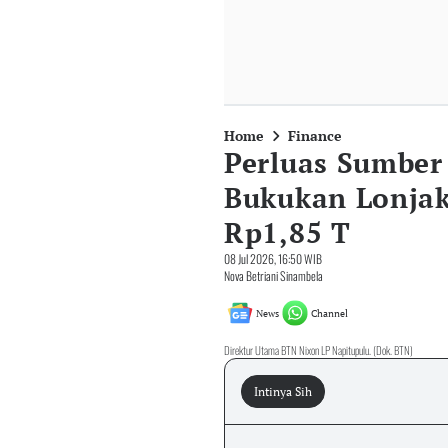
Home
Finance
Perluas Sumber
Bukukan Lonjak
Rp1,85 T
08 Jul 2026, 16:50 WIB
Nova Betriani Sinambela
News
Channel
Direktur Utama BTN Nixon LP Napitupulu. (Dok. BTN)
Intinya Sih