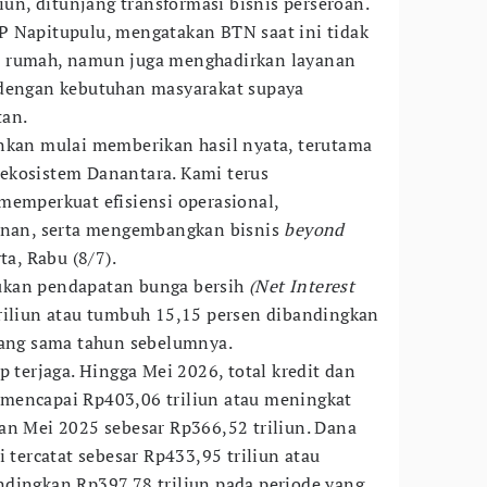
liun, ditunjang transformasi bisnis perseroan.
P Napitupulu, mengatakan BTN saat ini tidak
n rumah, namun juga menghadirkan layanan
 dengan kebutuhan masyarakat supaya
an.
nkan mulai memberikan hasil nyata, terutama
ekosistem Danantara. Kami terus
memperkuat efisiensi operasional,
yanan, serta mengembangkan bisnis
beyond
rta, Rabu (8/7).
ukan pendapatan bunga bersih
(Net Interest
riliun atau tumbuh 15,15 persen dibandingkan
yang sama tahun sebelumnya.
p terjaga. Hingga Mei 2026, total kredit dan
mencapai Rp403,06 triliun atau meningkat
an Mei 2025 sebesar Rp366,52 triliun. Dana
i tercatat sebesar Rp433,95 triliun atau
dingkan Rp397,78 triliun pada periode yang