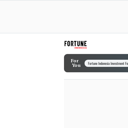
For
Fortune Indonesia Investment F
You