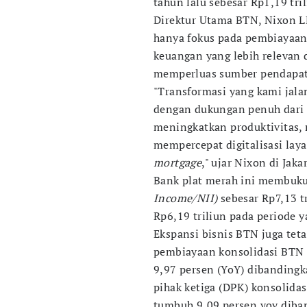
tahun lalu sebesar Rp1,19 tri
Direktur Utama BTN, Nixon L
hanya fokus pada pembiayaa
keuangan yang lebih relevan
memperluas sumber pendapat
"Transformasi yang kami jala
dengan dukungan penuh dari 
meningkatkan produktivitas, 
mempercepat digitalisasi la
mortgage
," ujar Nixon di Jaka
Bank plat merah ini membuk
Income/NII)
sebesar Rp7,13 t
Rp6,19 triliun pada periode 
Ekspansi bisnis BTN juga teta
pembiayaan konsolidasi BTN 
9,97 persen (YoY) dibandingk
pihak ketiga (DPK) konsolidas
tumbuh 9,09 persen yoy diban