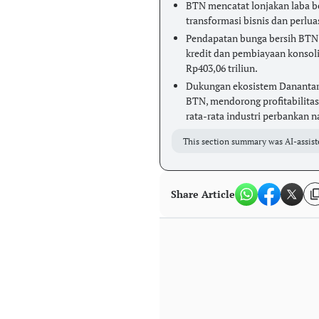
BTN mencatat lonjakan laba be
transformasi bisnis dan perlu
Pendapatan bunga bersih BTN n
kredit dan pembiayaan konsol
Rp403,06 triliun.
Dukungan ekosistem Danantara 
BTN, mendorong profitabilitas
rata-rata industri perbankan n
This section summary was AI-assist
Share Article