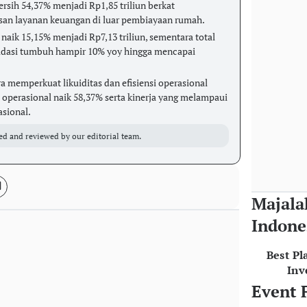
rsih 54,37% menjadi Rp1,85 triliun berkat
asan layanan keuangan di luar pembiayaan rumah.
aik 15,15% menjadi Rp7,13 triliun, sementara total
idasi tumbuh hampir 10% yoy hingga mencapai
memperkuat likuiditas dan efisiensi operasional
 operasional naik 58,37% serta kinerja yang melampaui
asional.
ed and reviewed by our editorial team.
Majala
Indone
Best Pl
Inv
Event 