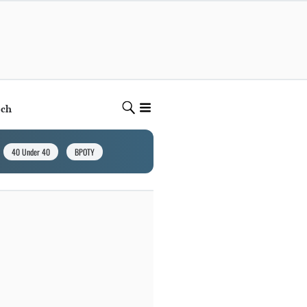
ech
40 Under 40
BPOTY