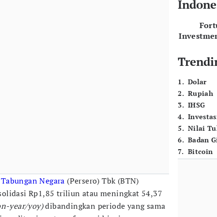
Indone
For
Investme
Trendi
1
.
Dolar
2
.
Rupiah
3
.
IHSG
4
.
Investas
5
.
Nilai T
6
.
Badan G
7
.
Bitcoin
 Tabungan Negara
(Persero) Tbk (BTN)
lidasi Rp1,85 triliun atau meningkat 54,37
on-year/yoy)
dibandingkan periode yang sama