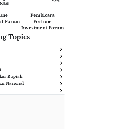
sia
More
tune
Pembicara
nt Forum
Fortune
Investment Forum
ng Topics
i
ukar Rupiah
izi Nasional