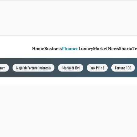
Home
Business
Finance
Luxury
Market
News
Sharia
T
orum
Majalah Fortune Indonesia
Iklanin di IDN
Yuk Pilih !
Fortune 100