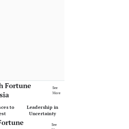
h Fortune
See
sia
More
aces to
Leadership in
est
Uncertainty
Fortune
See