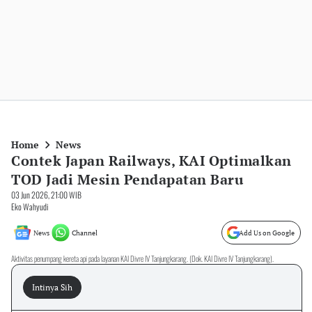
Home
News
Contek Japan Railways, KAI Optimalkan
TOD Jadi Mesin Pendapatan Baru
03 Jun 2026, 21:00 WIB
Eko Wahyudi
News
Channel
Add Us on Google
Aktivitas penumpang kereta api pada layanan KAI Divre IV Tanjungkarang. (Dok. KAI Divre IV Tanjungkarang).
Intinya Sih