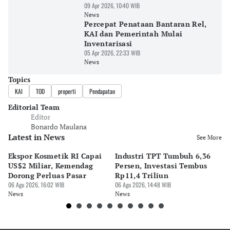
09 Apr 2026, 10:40 WIB
News
Percepat Penataan Bantaran Rel,
KAI dan Pemerintah Mulai
Inventarisasi
05 Apr 2026, 22:33 WIB
News
Topics
KAI
TOD
properti
Pendapatan
Editorial Team
Editor
Bonardo Maulana
Latest in News
See More
Ekspor Kosmetik RI Capai
Industri TPT Tumbuh 6,36
P
US$2 Miliar, Kemendag
Persen, Investasi Tembus
5,
Dorong Perluas Pasar
Rp11,4 Triliun
S
06 Agu 2026, 16:02 WIB
06 Agu 2026, 14:48 WIB
06 
News
News
Ne