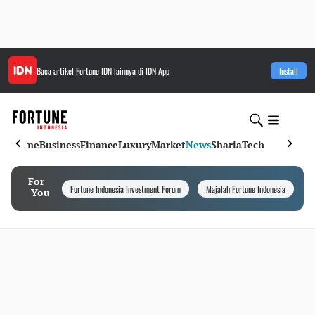
Baca artikel
Fortune IDN
lainnya di IDN App
Install
Home
Business
Finance
Luxury
Market
News
Sharia
Tech
For
Fortune Indonesia Investment Forum
Majalah Fortune Indonesia
I
You