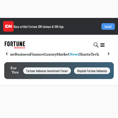
Baca artikel
Fortune IDN
lainnya di IDN App
Install
Home
Business
Finance
Luxury
Market
News
Sharia
Tech
For
Fortune Indonesia Investment Forum
Majalah Fortune Indonesia
I
You