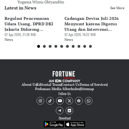
Yogama Wisnu Oktyandito
Latest in News
See More
Regulasi Pencemaran
Cadangan Devisa Juli 2026
S
Udara Usang, DPRD DKI
Menyusut karena Digerus
B
Jakarta Didorong
Utang dan Intervensi
Ta
Prioritaskan Revisi Perda
07 Agu 2026, 21:38 WIB
Rupiah
07 Agu 2026, 16:22 WIB
P
07 
News
News
Ne
About Us
Editorial Team
Contact Us
Terms of Services
Pedoman Media Siber
Index
Sitemap
Follow Us
Download