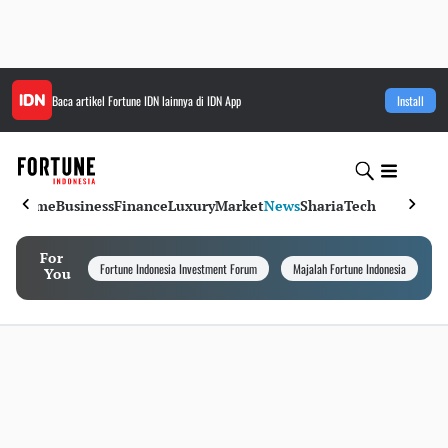
Baca artikel
Fortune IDN
lainnya di IDN App
Install
Home
Business
Finance
Luxury
Market
News
Sharia
Tech
For
Fortune Indonesia Investment Forum
Majalah Fortune Indonesia
I
You