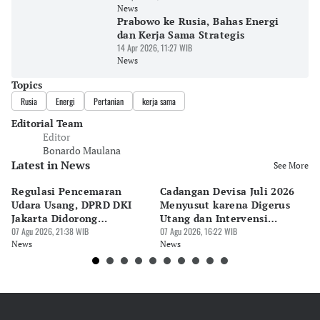
News
Prabowo ke Rusia, Bahas Energi
dan Kerja Sama Strategis
14 Apr 2026, 11:27 WIB
News
Topics
Rusia
Energi
Pertanian
kerja sama
Editorial Team
Editor
Bonardo Maulana
Latest in News
See More
Regulasi Pencemaran
Cadangan Devisa Juli 2026
S
Udara Usang, DPRD DKI
Menyusut karena Digerus
B
Jakarta Didorong
Utang dan Intervensi
Ta
Prioritaskan Revisi Perda
07 Agu 2026, 21:38 WIB
Rupiah
07 Agu 2026, 16:22 WIB
P
07 
News
News
Ne