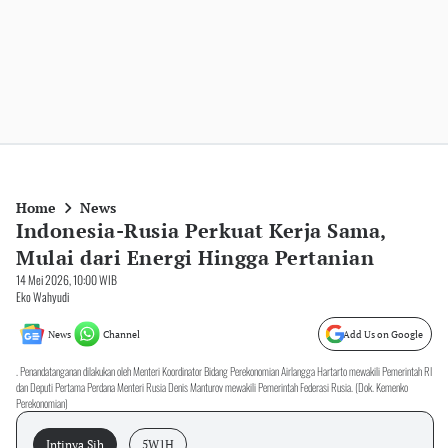
Home
News
Indonesia-Rusia Perkuat Kerja Sama,
Mulai dari Energi Hingga Pertanian
14 Mei 2026, 10:00 WIB
Eko Wahyudi
News
Channel
Add Us on Google
. Penandatanganan dilakukan oleh Menteri Koordinator Bidang Perekonomian Airlangga Hartarto mewakili Pemerintah RI
dan Deputi Pertama Perdana Menteri Rusia Denis Manturov mewakili Pemerintah Federasi Rusia. (Dok. Kemenko
Perekonomian)
Intinya Sih
5W1H