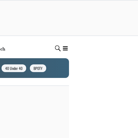
ech
40 Under 40
BPOTY