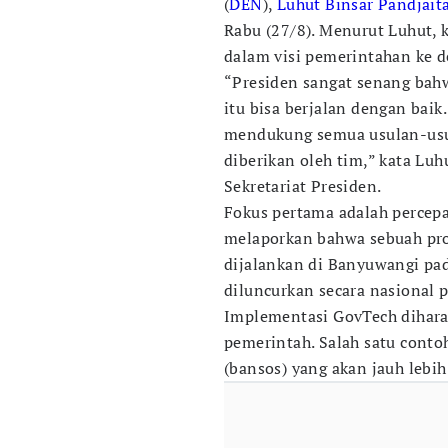
(
DEN
),
Luhut Binsar Pandjait
Rabu (27/8). Menurut Luhut, k
dalam visi pemerintahan ke d
“Presiden sangat senang bah
itu bisa berjalan dengan baik
mendukung semua usulan-usu
diberikan oleh tim,” kata Luh
Sekretariat Presiden.
Fokus pertama adalah percep
melaporkan bahwa sebuah pro
dijalankan di Banyuwangi pad
diluncurkan secara nasional 
Implementasi GovTech diharap
pemerintah. Salah satu conto
(bansos) yang akan jauh lebih