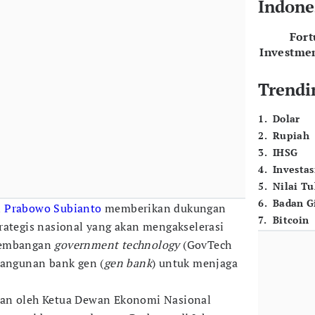
Indone
For
Investme
Trendi
1
.
Dolar
2
.
Rupiah
3
.
IHSG
4
.
Investas
5
.
Nilai T
6
.
Badan G
n
Prabowo Subianto
memberikan dukungan
7
.
Bitcoin
rategis nasional yang akan mengakselerasi
gembangan
government technology
(GovTech
bangunan bank gen (
gen bank
) untuk menjaga
kan oleh Ketua Dewan Ekonomi Nasional