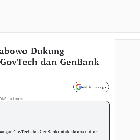
rabowo Dukung
GovTech dan GenBank
Add Us on Google
Dok Fortune Indonesia
ngan GovTech dan GenBank untuk plasma nutfah