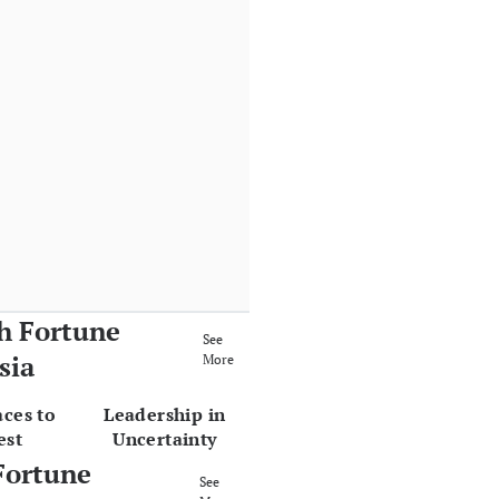
h Fortune
See
sia
More
aces to
Leadership in
est
Uncertainty
Fortune
See