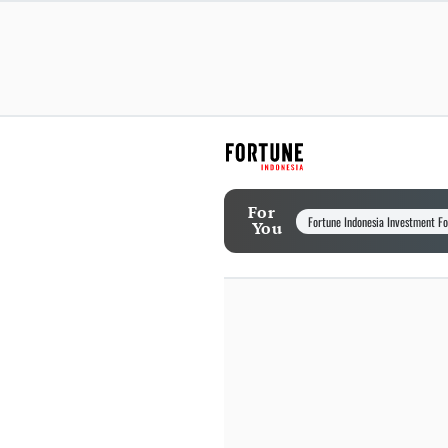
For
Fortune Indonesia Investment F
You