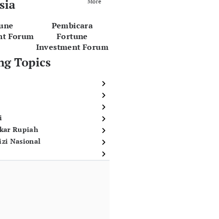
sia
More
tune
Pembicara
nt Forum
Fortune
Investment Forum
ng Topics
i
ukar Rupiah
izi Nasional