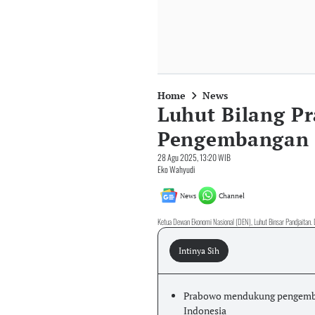
Home
News
Luhut Bilang P
Pengembangan 
28 Agu 2025, 13:20 WIB
Eko Wahyudi
News
Channel
Ketua Dewan Ekonomi Nasional (DEN), Luhut Binsar Pandjaitan. 
Intinya Sih
Prabowo mendukung pengemba
Indonesia