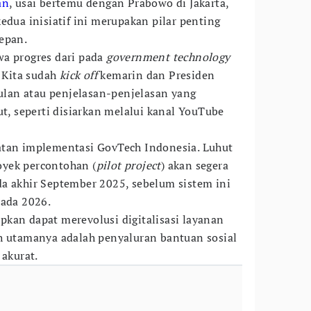
an
, usai bertemu dengan Prabowo di Jakarta,
edua inisiatif ini merupakan pilar penting
epan.
wa progres dari pada
government technology
. Kita sudah
kick off
kemarin dan Presiden
lan atau penjelasan-penjelasan yang
ut, seperti disiarkan melalui kanal YouTube
atan implementasi GovTech Indonesia. Luhut
yek percontohan (
pilot project
) akan segera
a akhir September 2025, sebelum sistem ini
pada 2026.
kan dapat merevolusi digitalisasi layanan
h utamanya adalah penyaluran bantuan sosial
 akurat.