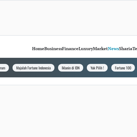
Home
Business
Finance
Luxury
Market
News
Sharia
T
orum
Majalah Fortune Indonesia
Iklanin di IDN
Yuk Pilih !
Fortune 100