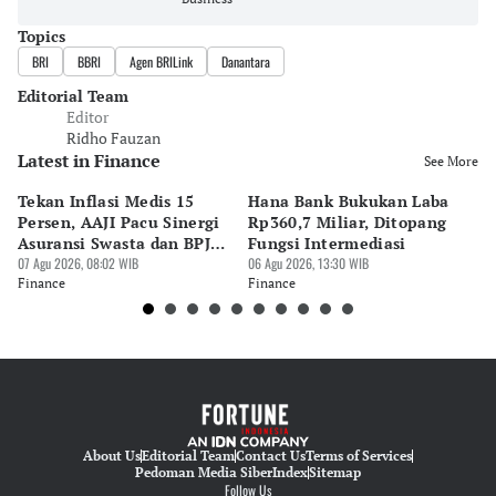
Topics
BRI
BBRI
Agen BRILink
Danantara
Editorial Team
Editor
Ridho Fauzan
Latest in Finance
See More
Tekan Inflasi Medis 15
Hana Bank Bukukan Laba
BN
Persen, AAJI Pacu Sinergi
Rp360,7 Miliar, Ditopang
Rp
Asuransi Swasta dan BPJS
Fungsi Intermediasi
Ju
Kesehatan
07 Agu 2026, 08:02 WIB
06 Agu 2026, 13:30 WIB
06 
Finance
Finance
Fi
About Us
Editorial Team
Contact Us
Terms of Services
Pedoman Media Siber
Index
Sitemap
Follow Us