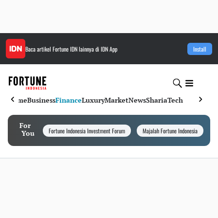
Baca artikel
Fortune IDN
lainnya di IDN App
Install
Home
Business
Finance
Luxury
Market
News
Sharia
Tech
For
Fortune Indonesia Investment Forum
Majalah Fortune Indonesia
I
You