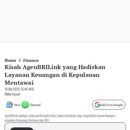
Home
Finance
Kisah AgenBRILink yang Hadirkan
Layanan Keuangan di Kepulauan
Mentawai
10 Okt 2025, 15:45 WIB
Ridho Fauzan
News
Channel
Add Us on Google
AgenBRILink sekaligus selaku pemilik Aquila Salon, Siaparia Butarbutar, yang menghadirkan layanan keuangan
perbankan di Kepulauan Mentawai (dok. BRI)