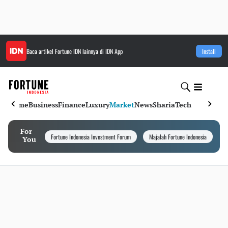
Baca artikel
Fortune IDN
lainnya di IDN App
Install
Home
Business
Finance
Luxury
Market
News
Sharia
Tech
For
Fortune Indonesia Investment Forum
Majalah Fortune Indonesia
I
You