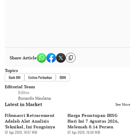
Share Article
Topics
Bank BNI
Emiten Perbankan
BBNI
Editorial Team
Editor
Bonardo Maulana
Latest in Market
See More
Fibonacci Retracement
Harga Penutupan IHSG
Da
Adalah Alat Analisis
Hari Ini 7 Agustus 2026,
B
Teknikal, Ini Fungsinya
Melemah 0.14 Persen
Pe
07 Agu 2026, 18:57 WIB
07 Agu 2026, 16:30 WIB
M
07 