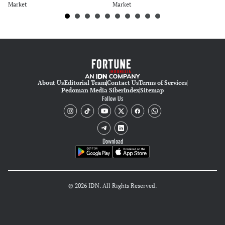
Market
Market
Ma
About Us
Editorial Team
Contact Us
Terms of Services
Pedoman Media Siber
Index
Sitemap
Follow Us
Download
© 2026 IDN. All Rights Reserved.