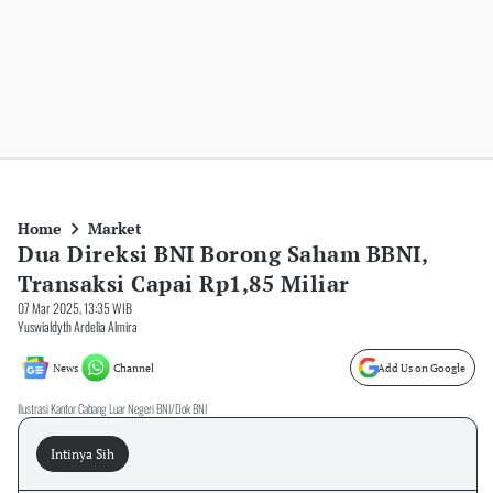
Home
Market
Dua Direksi BNI Borong Saham BBNI,
Transaksi Capai Rp1,85 Miliar
07 Mar 2025, 13:35 WIB
Yuswialdyth Ardelia Almira
News
Channel
Add Us on Google
Ilustrasi Kantor Cabang Luar Negeri BNI/Dok BNI
Intinya Sih