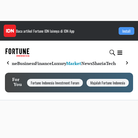
Baca artikel
Fortune IDN
lainnya di IDN App
Install
Home
Business
Finance
Luxury
Market
News
Sharia
Tech
For
Fortune Indonesia Investment Forum
Majalah Fortune Indonesia
I
You