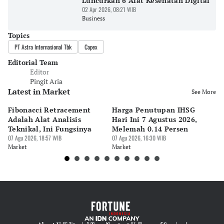
Luncurkan 6 Alat Kesehatan Digital
02 Apr 2026, 08:21 WIB
Business
Topics
PT Astra Internasional Tbk
Capex
Editorial Team
Editor
Pingit Aria
Latest in Market
See More
Fibonacci Retracement
Harga Penutupan IHSG
Da
Adalah Alat Analisis
Hari Ini 7 Agustus 2026,
B
Teknikal, Ini Fungsinya
Melemah 0.14 Persen
Pe
07 Agu 2026, 18:57 WIB
07 Agu 2026, 16:30 WIB
M
07 
Market
Market
Ma