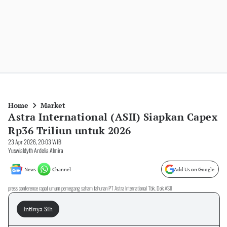
Home
Market
Astra International (ASII) Siapkan Capex
Rp36 Triliun untuk 2026
23 Apr 2026, 20:03 WIB
Yuswialdyth Ardelia Almira
News
Channel
Add Us on Google
press conference rapat umum pemegang saham tahunan PT Astra International Tbk. Dok ASII
Intinya Sih