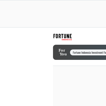
For
Fortune Indonesia Investment F
You