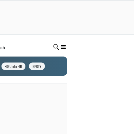
ech
40 Under 40
BPOTY