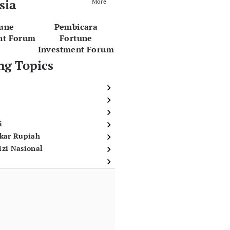
sia
More
tune
Pembicara
nt Forum
Fortune
Investment Forum
ng Topics
i
ukar Rupiah
izi Nasional