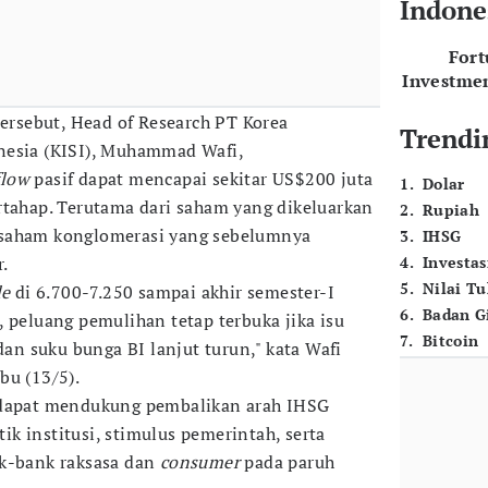
Indone
For
Investme
tersebut, Head of Research PT Korea
Trendi
nesia (KISI), Muhammad Wafi,
flow
pasif dapat mencapai sekitar US$200 juta
1
.
Dolar
rtahap. Terutama dari saham yang dikeluarkan
2
.
Rupiah
-saham konglomerasi yang sebelumnya
3
.
IHSG
r.
4
.
Investas
5
.
Nilai T
le
di 6.700-7.250 sampai akhir semester-I
6
.
Badan G
 peluang pemulihan tetap terbuka jika isu
7
.
Bitcoin
 dan suku bunga BI lanjut turun," kata Wafi
abu (13/5).
 dapat mendukung pembalikan arah IHSG
k institusi, stimulus pemerintah, serta
nk-bank raksasa dan
consumer
pada paruh