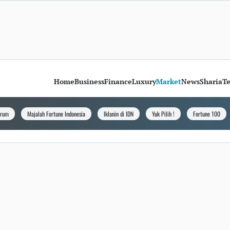
Home
Business
Finance
Luxury
Market
News
Sharia
T
orum
Majalah Fortune Indonesia
Iklanin di IDN
Yuk Pilih !
Fortune 100