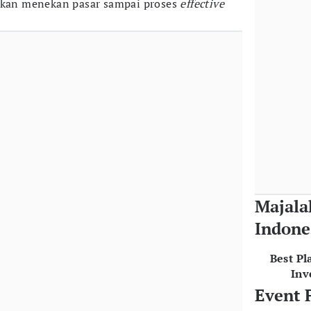
 akan menekan pasar sampai proses
effective
Majala
Indone
Best Pl
Inv
Event 