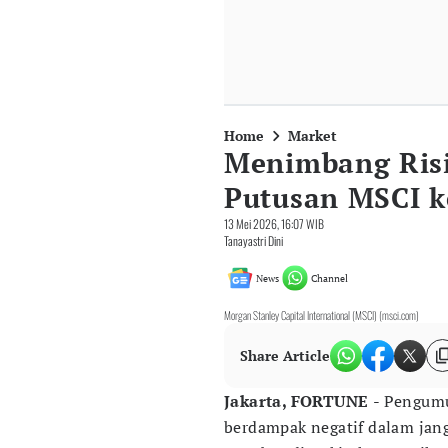
Home
Market
Menimbang Ris
Putusan MSCI 
13 Mei 2026, 16:07 WIB
Tanayastri Dini
News
Channel
Morgan Stanley Capital International (MSCI) (msci.com)
Share Article
Jakarta, FORTUNE
- Pengu
berdampak negatif dalam jan