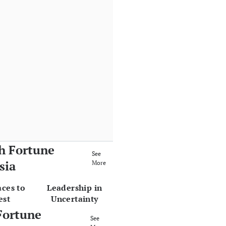
h Fortune
See
sia
More
aces to
Leadership in
est
Uncertainty
Fortune
See