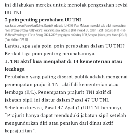
ini dilakukan mereka untuk menolak pengesahan revisi
UU TNI.
3 poin penting perubahan UU TNI
Saat Ketua Dewan Perwakilan Rakyat Republik Indonesia (DPR RI) Puan Maharani mengetuk palu untuk mengesahkan
revisi Undang-Undang (UU) tentang Tentara Nasional Indonesia (TNI) menjadi UU dalam Rapat Paripurna DPR RI ke-
15 Masa Persidangan II Tahun Sidang 2024-2025 yang digelar di Gedung DPR, Senayan, Jakarta, pada Kamis (20/3).
(Dok. YouTube DPR RI)
Lantas, apa saja poin-poin perubahan dalam UU TNI?
Berikut tiga poin penting perubahannya.
1. TNI aktif bisa menjabat di 14 kementerian atau
lembaga
Perubahan yang paling disorot publik adalah mengenai
penempatan prajurit TNI aktif di kementerian atau
lembaga (K/L). Penempatan prajurit TNI aktif di
jabatan sipil ini diatur dalam Pasal 47 UU TNI.
Sebelum direvisi, Pasal 47 Ayat (1) UU TNI berbunyi,
“Prajurit hanya dapat menduduki jabatan sipil setelah
mengundurkan diri atau pensiun dari dinas aktif
keprajuritan”.