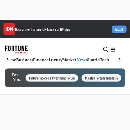
Baca artikel
Fortune IDN
lainnya di IDN App
Install
Home
Business
Finance
Luxury
Market
News
Sharia
Tech
For
Fortune Indonesia Investment Forum
Majalah Fortune Indonesia
I
You