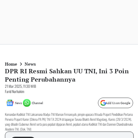
Home
News
DPR RI Resmi Sahkan UU TNI, Ini 3 Poin
Penting Perubahannya
21 Mar 2025, 11:30 WIB
Farid Nurhakim
News
Channel
Add Us on Google
Komandan Kodiklat TNI Laksamana Madya TNI Maman Firmansyah, pimpin upacara Wisuda Prajurit Pendidikan Pertama
Perwira Prajurit Karier (Dikma PA PK) TNI TA 2024 di lapangan Taruna Bhakti Akmil Magelang, Kamis (28/3/2024),
yang dihadiri Gubernur Akmil serta para pejabat dijajaran Akmil, pejabat utama Kodiklat TNI dan Danmen Chandradimuka
Akademi TNI. (Dok. TNI)