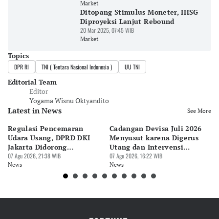
Market
Ditopang Stimulus Moneter, IHSG
Diproyeksi Lanjut Rebound
20 Mar 2025, 07:45 WIB
Market
Topics
DPR RI
TNI ( Tentara Nasional Indonesia )
UU TNI
Editorial Team
Editor
Yogama Wisnu Oktyandito
Latest in News
See More
Regulasi Pencemaran
Cadangan Devisa Juli 2026
S
Udara Usang, DPRD DKI
Menyusut karena Digerus
B
Jakarta Didorong
Utang dan Intervensi
Ta
Prioritaskan Revisi Perda
07 Agu 2026, 21:38 WIB
Rupiah
07 Agu 2026, 16:22 WIB
P
07 
News
News
Ne