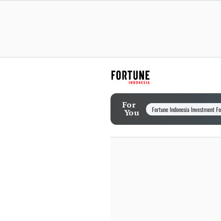
For
Fortune Indonesia Investment F
You