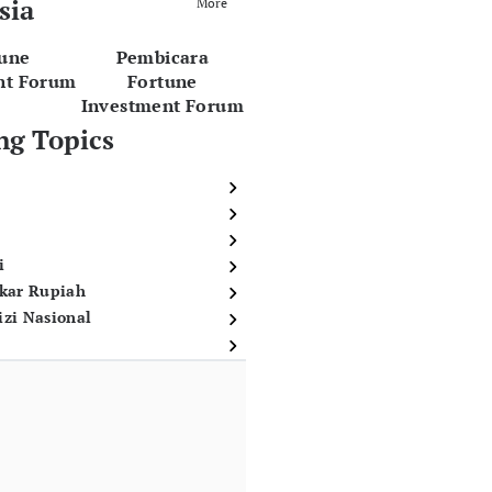
sia
More
tune
Pembicara
nt Forum
Fortune
Investment Forum
ng Topics
i
ukar Rupiah
izi Nasional