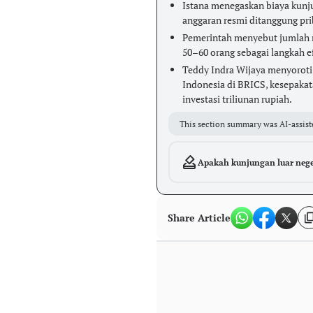
Istana menegaskan biaya kunj
anggaran resmi ditanggung pr
Pemerintah menyebut jumlah r
50–60 orang sebagai langkah ef
Teddy Indra Wijaya menyoroti 
Indonesia di BRICS, kesepakat
investasi triliunan rupiah.
This section summary was AI-assist
Apakah kunjungan luar neger
Share Article