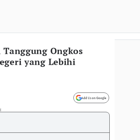
n Tanggung Ongkos
egeri yang Lebihi
Add Us on Google
n)