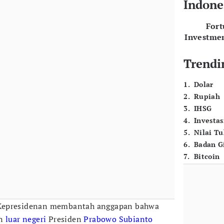
Indone
For
Investme
Trendi
1
.
Dolar
2
.
Rupiah
3
.
IHSG
4
.
Investas
5
.
Nilai T
6
.
Badan G
7
.
Bitcoin
Kepresidenan membantah anggapan bahwa
an
luar negeri
Presiden
Prabowo Subianto