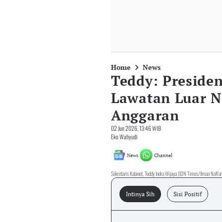
Home
News
Teddy: Preside
Lawatan Luar N
Anggaran
02 Jun 2026, 13:46 WIB
Eko Wahyudi
News
Channel
Sekretaris Kabinet, Teddy Indra Wijaya (IDN Times/Ilman Nafi'a
Intinya Sih
Sisi Positif