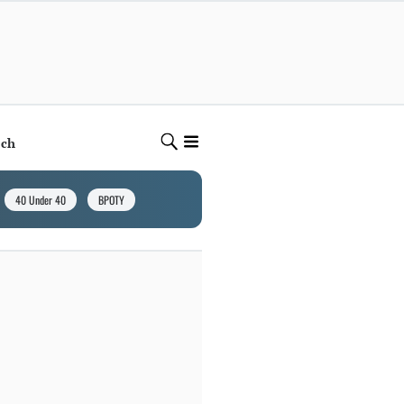
ech
40 Under 40
BPOTY