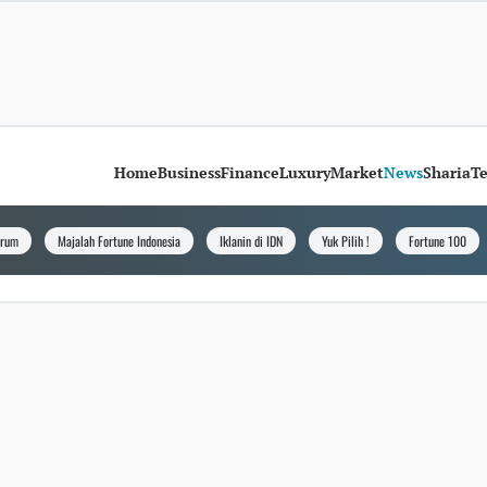
Home
Business
Finance
Luxury
Market
News
Sharia
T
orum
Majalah Fortune Indonesia
Iklanin di IDN
Yuk Pilih !
Fortune 100