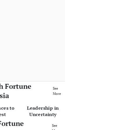
h Fortune
See
sia
More
aces to
Leadership in
est
Uncertainty
Fortune
See