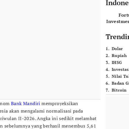
Indone
For
Investme
Trendi
1
.
Dolar
2
.
Rupiah
3
.
IHSG
4
.
Investas
5
.
Nilai T
6
.
Badan G
7
.
Bitcoin
onom
Bank Mandiri
memproyeksikan
sia akan mengalami normalisasi pada
triwulan II-2026. Angka ini sedikit melambat
an sebelumnya yang berhasil menembus 5,61