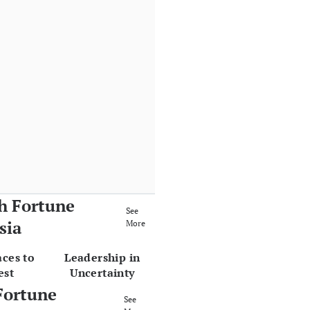
h Fortune
See
sia
More
aces to
Leadership in
est
Uncertainty
Fortune
See