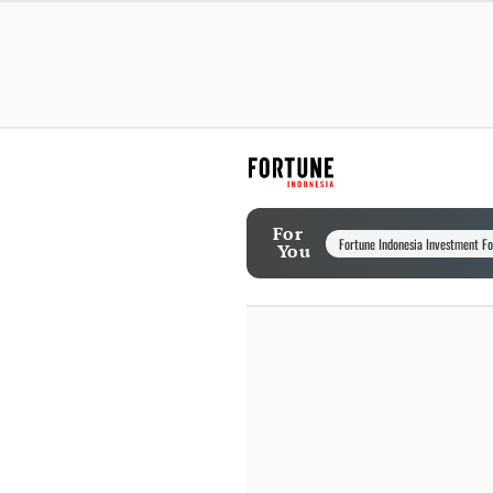
For
Fortune Indonesia Investment F
You