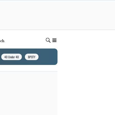
ech
40 Under 40
BPOTY