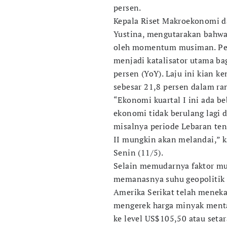
persen.
Kepala Riset Makroekonomi d
Yustina, mengutarakan bahwa
oleh momentum musiman. Peri
menjadi katalisator utama ba
persen (YoY). Laju ini kian k
sebesar 21,8 persen dalam ra
“Ekonomi kuartal I ini ada b
ekonomi tidak berulang lagi di 
misalnya periode Lebaran ten
II mungkin akan melandai,” k
Senin (11/5).
Selain memudarnya faktor mu
memanasnya suhu geopolitik g
Amerika Serikat telah meneka
mengerek harga minyak menta
ke level US$105,50 atau setar