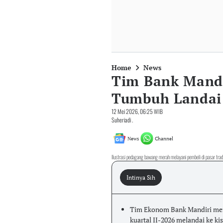
Home
News
Tim Bank Mand
Tumbuh Landai 
12 Mei 2026, 06:25 WIB
Suheriadi .
News
Channel
Ilustrasi pedagang bawang merah melayani pembeli di pasar 
Intinya Sih
Tim Ekonom Bank Mandiri me
kuartal II-2026 melandai ke kis