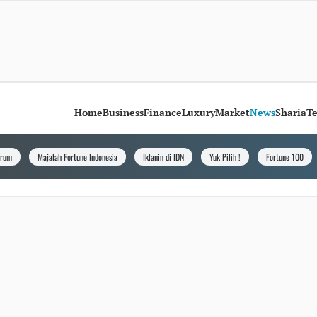
Home
Business
Finance
Luxury
Market
News
Sharia
T
orum
Majalah Fortune Indonesia
Iklanin di IDN
Yuk Pilih !
Fortune 100