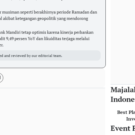
r musiman seperti berakhirnya periode Ramadan dan
al akibat ketegangan geopolitik yang mendorong
ank Mandiri tetap optimis karena kinerja perbankan
t 9,49 persen YoY dan likuiditas terjaga melalui
r.
ed and reviewed by our editorial team.
Majala
Indone
Best Pl
Inv
Event 