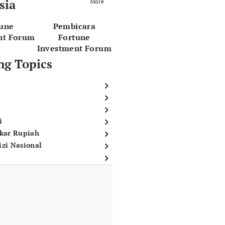
sia
More
tune
Pembicara
nt Forum
Fortune
Investment Forum
ng Topics
i
ukar Rupiah
izi Nasional