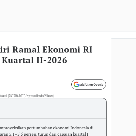
iri Ramal Ekonomi RI
Kuartal II-2026
Add Us on Google
tradisional. (ANTARA FOTO/Nyoman Hendra Wibowo)
mproyeksikan pertumbuhan ekonomi Indonesia di
aran 5,1–5,5 persen, turun dari capaian kuartal I