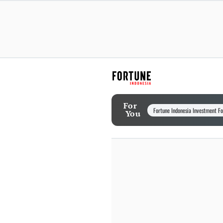
For
Fortune Indonesia Investment F
You