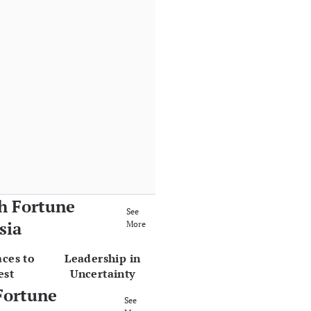
h Fortune
See
sia
More
aces to
Leadership in
est
Uncertainty
Fortune
See