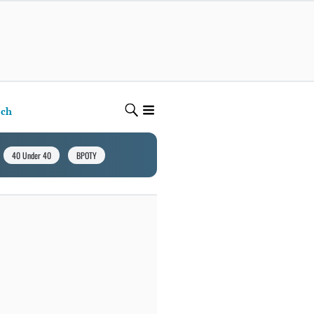
ech
40 Under 40
BPOTY