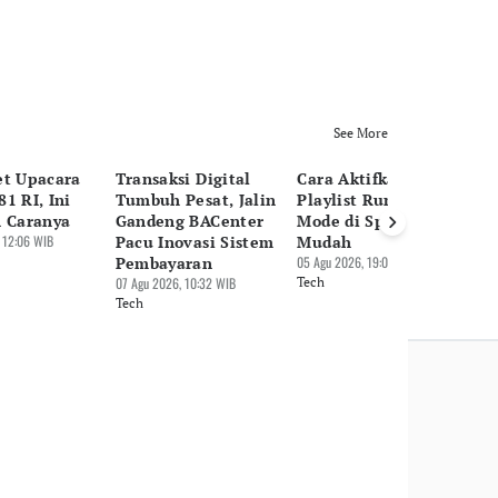
See More
et Upacara
Transaksi Digital
Cara Aktifkan
Tr
1 RI, Ini
Tumbuh Pesat, Jalin
Playlist Running
Da
n Caranya
Gandeng BACenter
Mode di Spotify yang
Bi
 12:06 WIB
Pacu Inovasi Sistem
Mudah
En
Pembayaran
05 Agu 2026, 19:09 WIB
05 
07 Agu 2026, 10:32 WIB
Tech
Te
Tech