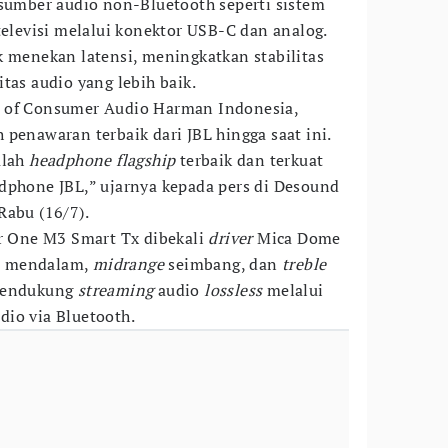
 sumber audio non-Bluetooth seperti sistem
televisi melalui konektor USB-C dan analog.
k menekan latensi, meningkatkan stabilitas
tas audio yang lebih baik.
 of Consumer Audio Harman Indonesia,
penawaran terbaik dari JBL hingga saat ini.
alah
headphone flagship
terbaik dan terkuat
dphone JBL,” ujarnya kepada pers di Desound
Rabu (16/7).
ur One M3 Smart Tx dibekali
driver
Mica Dome
s mendalam,
midrange
seimbang, dan
treble
mendukung
streaming
audio
lossless
melalui
io via Bluetooth.