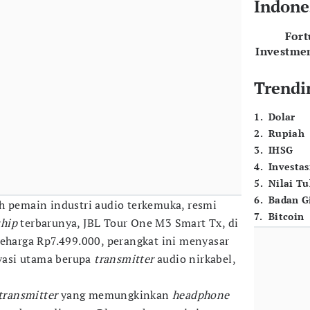
Indone
For
Investme
Trendi
1
.
Dolar
2
.
Rupiah
3
.
IHSG
4
.
Investas
5
.
Nilai T
6
.
Badan G
ah pemain industri audio terkemuka, resmi
7
.
Bitcoin
ship
terbarunya, JBL Tour One M3 Smart Tx, di
seharga Rp7.499.000, perangkat ini menyasar
asi utama berupa
transmitter
audio nirkabel,
transmitter
yang memungkinkan
headphone