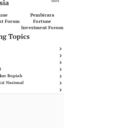
sia
More
tune
Pembicara
nt Forum
Fortune
Investment Forum
ng Topics
i
ukar Rupiah
izi Nasional