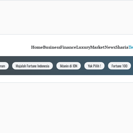
Home
Business
Finance
Luxury
Market
News
Sharia
T
orum
Majalah Fortune Indonesia
Iklanin di IDN
Yuk Pilih !
Fortune 100