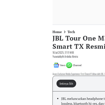
Home
Tech
JBL Tour One M
Smart TX Resmi 
16 Jul 2025, 17:11 WIB
Yuswialdyth Ardelia Almira
News
Channel
Acara Exclusive Media Experience: First Doesn't Follow oleh JBL
Intinya Sih
JBL meluncurkan headphone te
lossless, bluetooth hi-res, dan