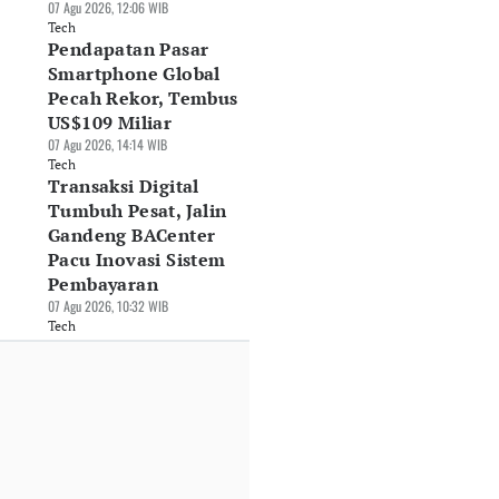
07 Agu 2026, 12:06 WIB
Tech
Pendapatan Pasar
Smartphone Global
Pecah Rekor, Tembus
US$109 Miliar
07 Agu 2026, 14:14 WIB
Tech
endAI Bangun
Schneider Electric
Kapan Apple iPho
Transaksi Digital
ta Center Lokal,
Indonesia Klaim
18 Pro Max Rilis? I
Tumbuh Pesat, Jalin
dik Peluang Pasar
Pangkas Emisi
Bocoran Jadwalnya
Gandeng BACenter
terprise
Operasional 82%
31 Jul 2026, 19:23 WIB
Pacu Inovasi Sistem
Agu 2026, 10:48 WIB
03 Agu 2026, 21:50 WIB
Tech
Pembayaran
ch
Tech
07 Agu 2026, 10:32 WIB
Tech