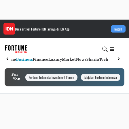
Baca artikel
Fortune IDN
lainnya di IDN App
Install
Home
Business
Finance
Luxury
Market
News
Sharia
Tech
For
Fortune Indonesia Investment Forum
Majalah Fortune Indonesia
I
You