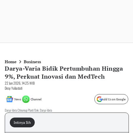
Home
Business
Darya-Varia Bidik Pertumbuhan Hingga
9%, Perkuat Inovasi dan MedTech
22 Jun 2026, 14:25 WIB
Desy Yuliastuti
News
Channel
Add Us on Google
Darya-Varia Citeureup Plant/Dok. Darya-Varia
Intinya Sih