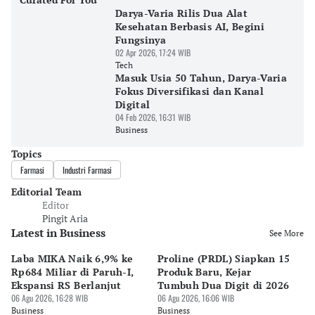
Darya-Varia Rilis Dua Alat
Kesehatan Berbasis AI, Begini
Fungsinya
02 Apr 2026, 17:24 WIB
Tech
Masuk Usia 50 Tahun, Darya-Varia
Fokus Diversifikasi dan Kanal
Digital
04 Feb 2026, 16:31 WIB
Business
Topics
Farmasi
Industri Farmasi
Editorial Team
Editor
Pingit Aria
Latest in Business
See More
Laba MIKA Naik 6,9% ke
Proline (PRDL) Siapkan 15
B
Rp684 Miliar di Paruh-I,
Produk Baru, Kejar
Tr
Ekspansi RS Berlanjut
Tumbuh Dua Digit di 2026
St
06 Agu 2026, 16:28 WIB
06 Agu 2026, 16:06 WIB
Bi
06 
Business
Business
Bu