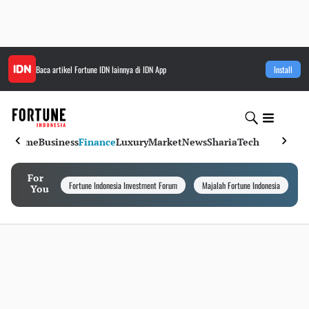
Baca artikel
Fortune IDN
lainnya di IDN App
Install
Home
Business
Finance
Luxury
Market
News
Sharia
Tech
For
Fortune Indonesia Investment Forum
Majalah Fortune Indonesia
I
You