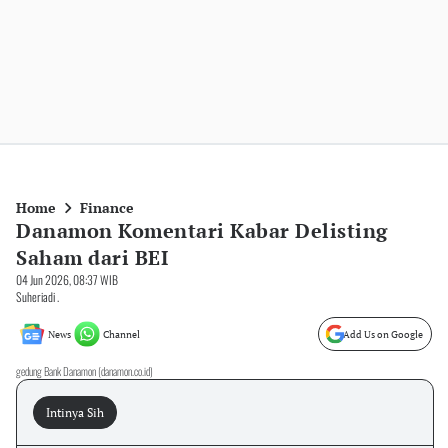
Home
Finance
Danamon Komentari Kabar Delisting
Saham dari BEI
04 Jun 2026, 08:37 WIB
Suheriadi .
News
Channel
Add Us on Google
gedung Bank Danamon (danamon.co.id)
Intinya Sih