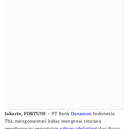
Jakarta, FORTUNE
– PT Bank
Danamon
Indonesia
Tbk. mengomentari kabar mengenai rencana
penghapusan pencatatan
saham
(
delisting
) dari Bursa