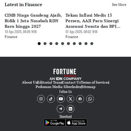
Latest in Finance
See More
CIMB Niaga Gandeng Ajaib,
Tekan Inflasi Medis 15
H
Bidik 1 Juta Nasabah RDN
Persen, AAJI Pacu Sinergi
Rp
Baru hingga 2027
Asuransi Swasta dan BPJS
Fu
10 Agu 2026, 08:09 WIB
Kesehatan
07 Agu 2026, 08:02 WIB
06 
Finance
Finance
Fi
About Us
Editorial Team
Contact Us
Terms of Services
Pedoman Media Siber
Index
Sitemap
Follow Us
Download