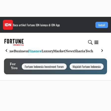
Baca artikel
Fortune IDN
lainnya di IDN App
Install
Home
Business
Finance
Luxury
Market
News
Sharia
Tech
For
Fortune Indonesia Investment Forum
Majalah Fortune Indonesia
I
You