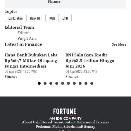
Finance
Topics
Bank Jatim
Bank NTT
KUB
BPD
Editorial Team
Editor
Pingit Aria
Latest in Finance
See More
Hana Bank Bukukan Laba
BNI Salurkan Kredit
5 
Rp360,7 Miliar, Ditopang
Rp968,5 Triliun Hingga
u
Fungsi Intermediasi
Juni 2026
06 
06 Agu 2026, 13:30 WIB
06 Agu 2026, 13:25 WIB
Fi
Finance
Finance
About Us
Editorial Team
Contact Us
Terms of Services
Pedoman Media Siber
Index
Sitemap