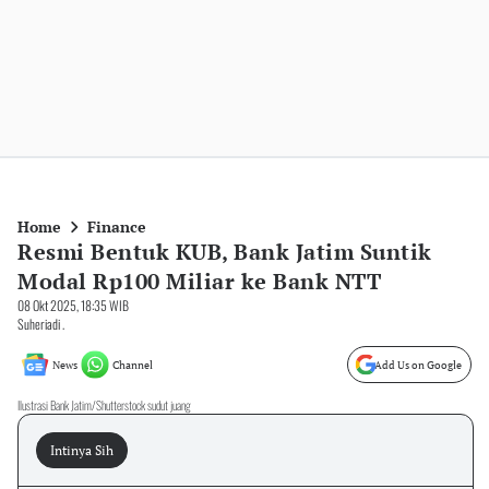
Home
Finance
Resmi Bentuk KUB, Bank Jatim Suntik
Modal Rp100 Miliar ke Bank NTT
08 Okt 2025, 18:35 WIB
Suheriadi .
News
Channel
Add Us on Google
Ilustrasi Bank Jatim/Shutterstock sudut juang
Intinya Sih