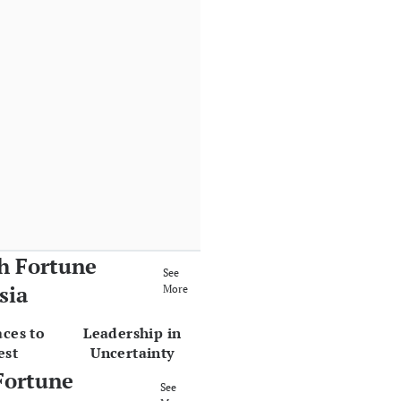
h Fortune
See
sia
More
aces to
Leadership in
est
Uncertainty
Fortune
See