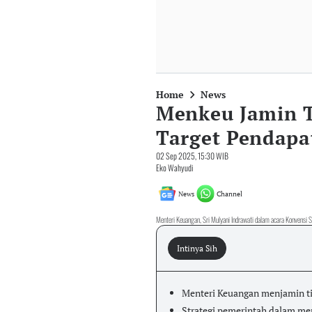
Home
News
Menkeu Jamin T
Target Pendapa
02 Sep 2025, 15:30 WIB
Eko Wahyudi
News
Channel
Menteri Keuangan, Sri Mulyani Indrawati dalam acara Konvensi Sa
Intinya Sih
Menteri Keuangan menjamin tid
Strategi pemerintah dalam m