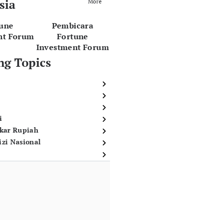
sia
More
tune
Pembicara
nt Forum
Fortune
Investment Forum
ng Topics
i
ukar Rupiah
izi Nasional