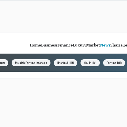
Home
Business
Finance
Luxury
Market
News
Sharia
T
orum
Majalah Fortune Indonesia
Iklanin di IDN
Yuk Pilih !
Fortune 100