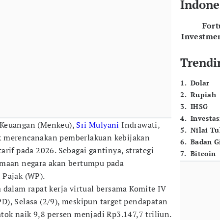
Indone
For
Investme
Trendi
1
.
Dolar
2
.
Rupiah
3
.
IHSG
4
.
Investas
 Keuangan (Menkeu),
Sri Mulyani
Indrawati,
5
.
Nilai T
k merencanakan pemberlakuan kebijakan
6
.
Badan G
rif pada 2026. Sebagai gantinya, strategi
7
.
Bitcoin
imaan negara akan bertumpu pada
 Pajak (WP).
 dalam rapat kerja virtual bersama Komite IV
), Selasa (2/9), meskipun target pendapatan
tok naik 9,8 persen menjadi Rp3.147,7 triliun.