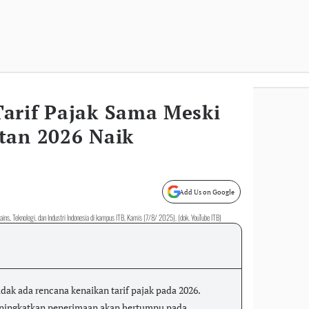
arif Pajak Sama Meski
tan 2026 Naik
Add Us on Google
ins, Teknologi, dan Industri Indonesia di kampus ITB, Kamis (7/8/ 2025). (dok. YouTube ITB)
ak ada rencana kenaikan tarif pajak pada 2026.
eningkatkan penerimaan akan bertumpu pada