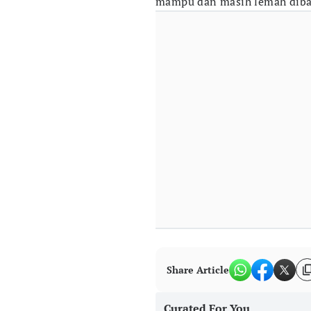
mampu dan masih lemah diban
Share Article
Curated For You