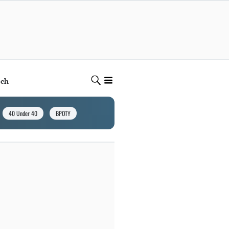
ech
40 Under 40
BPOTY