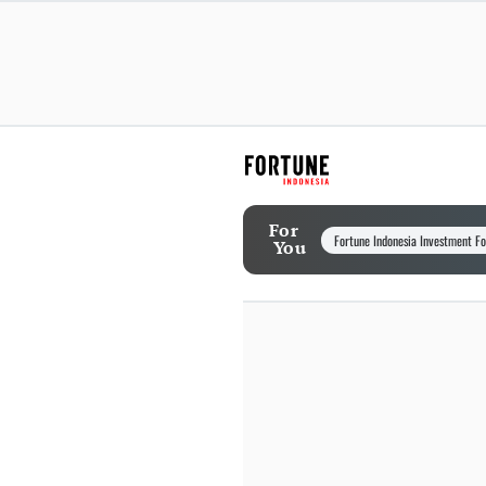
For
Fortune Indonesia Investment F
You