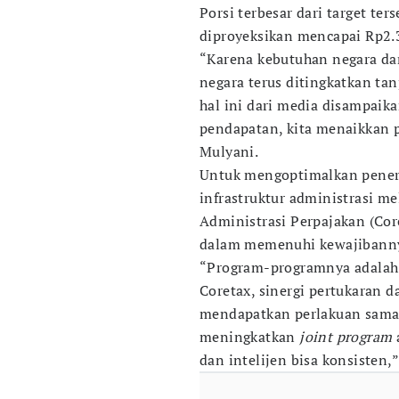
Porsi terbesar dari target te
diproyeksikan mencapai Rp2.3
“Karena kebutuhan negara da
negara terus ditingkatkan ta
hal ini dari media disampaik
pendapatan, kita menaikkan pa
Mulyani.
Untuk mengoptimalkan pener
infrastruktur administrasi m
Administrasi Perpajakan (Co
dalam memenuhi kewajibanny
“Program-programnya adalah
Coretax, sinergi pertukaran d
mendapatkan perlakuan sama d
meningkatkan
joint program
dan intelijen bisa konsisten,”