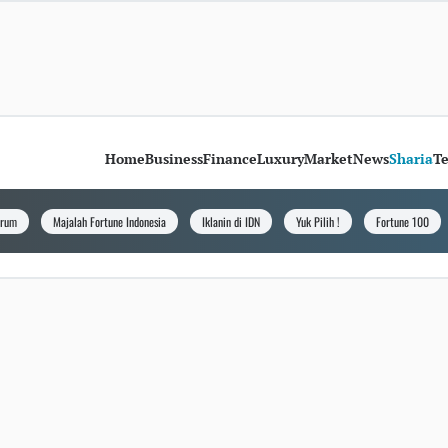
Home
Business
Finance
Luxury
Market
News
Sharia
T
orum
Majalah Fortune Indonesia
Iklanin di IDN
Yuk Pilih !
Fortune 100