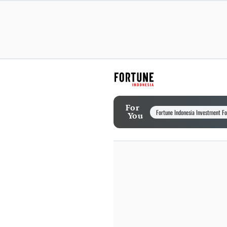
For
Fortune Indonesia Investment F
You