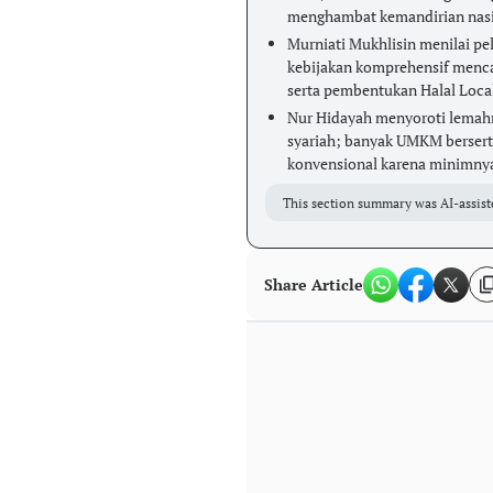
menghambat kemandirian nasi
Murniati Mukhlisin menilai pel
kebijakan komprehensif mencaku
serta pembentukan Halal Loca
Nur Hidayah menyoroti lemahny
syariah; banyak UMKM bersert
konvensional karena minimnya
This section summary was AI-assist
Share Article