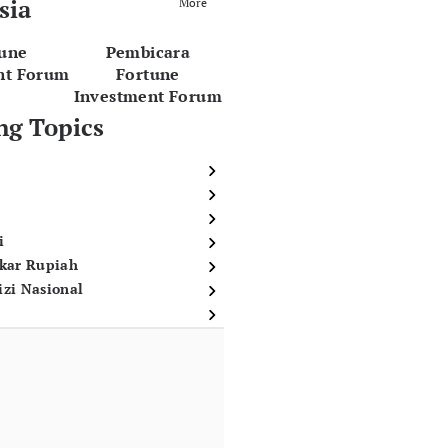
sia
More
tune
Pembicara
nt Forum
Fortune
Investment Forum
ng Topics
i
ukar Rupiah
izi Nasional