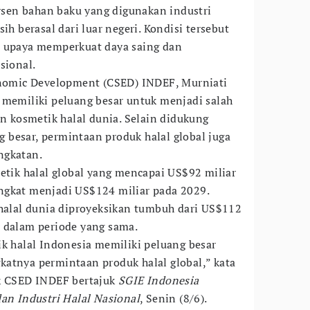
ersen bahan baku yang digunakan industri
ih berasal dari luar negeri. Kondisi tersebut
i upaya memperkuat daya saing dan
sional.
conomic Development (CSED) INDEF, Murniati
 memiliki peluang besar untuk menjadi salah
an kosmetik halal dunia. Selain didukung
besar, permintaan produk halal global juga
ngkatan.
metik halal global yang mencapai US$92 miliar
ngkat menjadi US$124 miliar pada 2029.
 halal dunia diproyeksikan tumbuh dari US$112
 dalam periode yang sama.
ik halal Indonesia memiliki peluang besar
atnya permintaan produk halal global,” kata
ik CSED INDEF bertajuk
SGIE Indonesia
dan Industri Halal Nasional
, Senin (8/6).