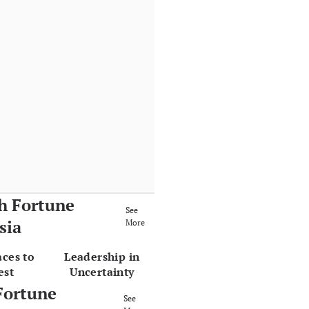
h Fortune
See
sia
More
aces to
Leadership in
est
Uncertainty
Fortune
See