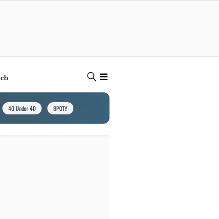
ech
40 Under 40
BPOTY