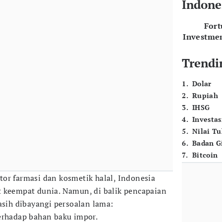
Indone
For
Investme
Trendi
1
.
Dolar
2
.
Rupiah
3
.
IHSG
4
.
Investas
5
.
Nilai T
6
.
Badan G
7
.
Bitcoin
tor farmasi dan kosmetik halal, Indonesia
 keempat dunia. Namun, di balik pencapaian
asih dibayangi persoalan lama:
erhadap bahan baku impor.