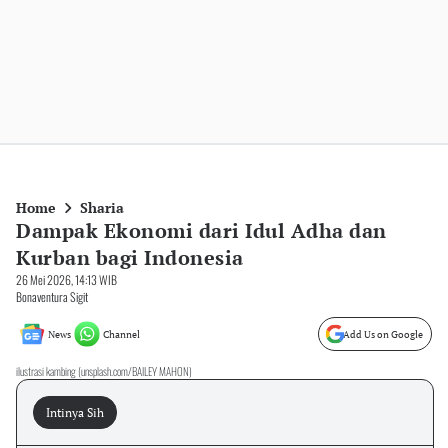
Home
Sharia
Dampak Ekonomi dari Idul Adha dan
Kurban bagi Indonesia
26 Mei 2026, 14:13 WIB
Bonaventura Sigit
News
Channel
Add Us on Google
ilustrasi kambing (unsplash.com/BAILEY MAHON)
Intinya Sih