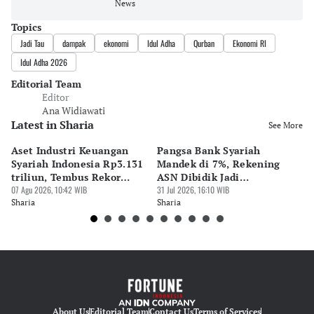
News
Topics
Jadi Tau
dampak
ekonomi
Idul Adha
Qurban
Ekonomi RI
Idul Adha 2026
Editorial Team
Editor
Ana Widiawati
Latest in Sharia
See More
Aset Industri Keuangan
Pangsa Bank Syariah
MU
Syariah Indonesia Rp3.131
Mandek di 7%, Rekening
Kr
triliun, Tembus Rekor
ASN Dibidik Jadi
Di
Sejarah
07 Agu 2026, 10:42 WIB
Pendorong
31 Jul 2026, 16:10 WIB
27 
Sharia
Sharia
Sh
About Us
Editorial Team
Contact Us
Terms of Services