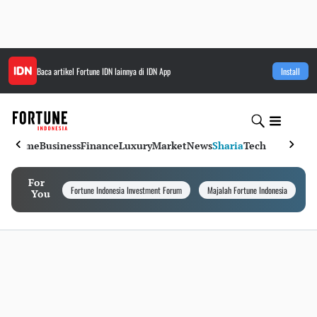
Baca artikel
Fortune IDN
lainnya di IDN App
Install
Home
Business
Finance
Luxury
Market
News
Sharia
Tech
For
Fortune Indonesia Investment Forum
Majalah Fortune Indonesia
I
You