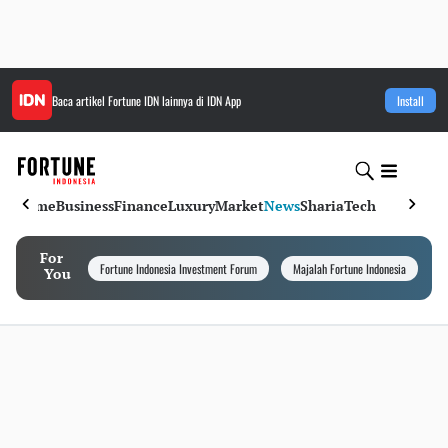
Baca artikel
Fortune IDN
lainnya di IDN App
Install
Home
Business
Finance
Luxury
Market
News
Sharia
Tech
For
Fortune Indonesia Investment Forum
Majalah Fortune Indonesia
I
You