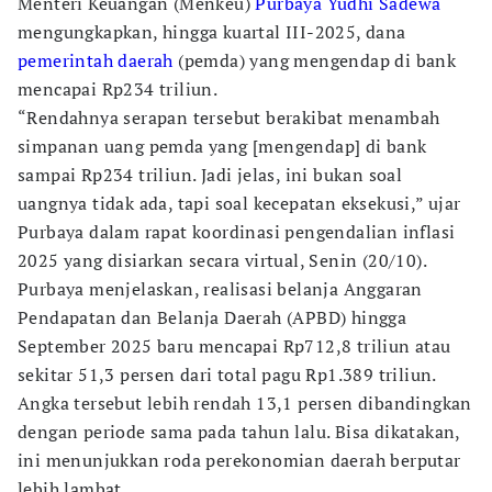
Menteri Keuangan (Menkeu)
Purbaya Yudhi Sadewa
mengungkapkan, hingga kuartal III-2025, dana
pemerintah daerah
(pemda) yang mengendap di bank
mencapai Rp234 triliun.
“Rendahnya serapan tersebut berakibat menambah
simpanan uang pemda yang [mengendap] di bank
sampai Rp234 triliun. Jadi jelas, ini bukan soal
uangnya tidak ada, tapi soal kecepatan eksekusi,” ujar
Purbaya dalam rapat koordinasi pengendalian inflasi
2025 yang disiarkan secara virtual, Senin (20/10).
Purbaya menjelaskan, realisasi belanja Anggaran
Pendapatan dan Belanja Daerah (APBD) hingga
September 2025 baru mencapai Rp712,8 triliun atau
sekitar 51,3 persen dari total pagu Rp1.389 triliun.
Angka tersebut lebih rendah 13,1 persen dibandingkan
dengan periode sama pada tahun lalu. Bisa dikatakan,
ini menunjukkan roda perekonomian daerah berputar
lebih lambat.