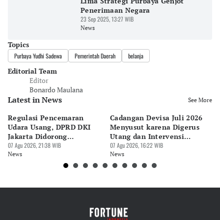
Lima Strategi Purbaya Genjot
Penerimaan Negara
23 Sep 2025, 13:27 WIB
News
Topics
Purbaya Yudhi Sadewa
Pemerintah Daerah
belanja
Editorial Team
Editor
Bonardo Maulana
Latest in News
See More
Regulasi Pencemaran
Cadangan Devisa Juli 2026
S
Udara Usang, DPRD DKI
Menyusut karena Digerus
B
Jakarta Didorong
Utang dan Intervensi
Ta
Prioritaskan Revisi Perda
07 Agu 2026, 21:38 WIB
Rupiah
07 Agu 2026, 16:22 WIB
P
07 
News
News
Ne