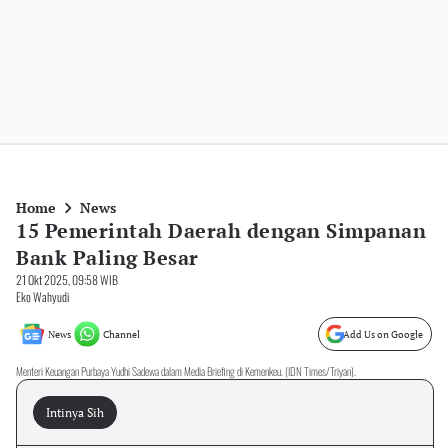
Home
News
15 Pemerintah Daerah dengan Simpanan
Bank Paling Besar
21 Okt 2025, 09:58 WIB
Eko Wahyudi
News
Channel
Add Us on Google
Menteri Keuangan Purbaya Yudhi Sadewa dalam Media Briefing di Kemenkeu. (IDN Times/Triyan).
Intinya Sih